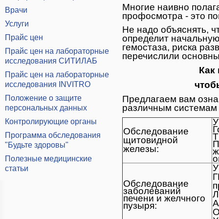
Многие наивно полаг
Врачи
профосмотра - это пок
Услуги
Не надо объяснять, ч
Прайс цен
определит начальную
гемостаза, риска раз
Прайс цен на лабораторные
перечислили основны
исследования СИТИЛАБ
Как
Прайс цен на лабораторные
чтоб
исследования INVITRO
Положение о защите
Предлагаем вам озна
различным системам 
персональных данных
У
Контролирующие органы
Г
Обследование
Программа обследования
Т
щитовидной
П
"Будьте здоровы"
железы:
ж
о
Полезные медицинские
У
статьи
Г
Обследование
п
заболеваний
Л
печени и желчного
А
пузыря:
О