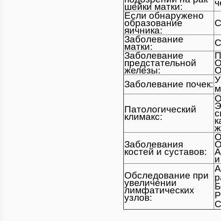
ч
шейки матки:
Если обнаружено
образование
С
яичника:
Заболевание
С
матки:
Заболевание
П
предстательной
О
железы:
О
У
Заболевание почек:
м
О
Э
Патологический
с
климакс:
к
ж
О
Заболевания
О
костей и суставов:
А
и
А
Обследование при
р
увеличении
Б
лимфатических
Р
узлов:
С