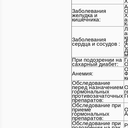
Х
А
Заболевания
О
желудка и
Х
кишечника:
а
К
Л
а
к
Заболевания
ф
сердца и сосудов :
С
Д
м
При подозрении на
Г
сахарный диабет:
О
О
Анемия:
Ф
к
Обследование
перед назначением
О
гормональных
г
противозачаточных
Г
препаратов:
Обследование при
приеме
О
гормональных
А
препаратов:
Обследование при
Р
подозрении на рак