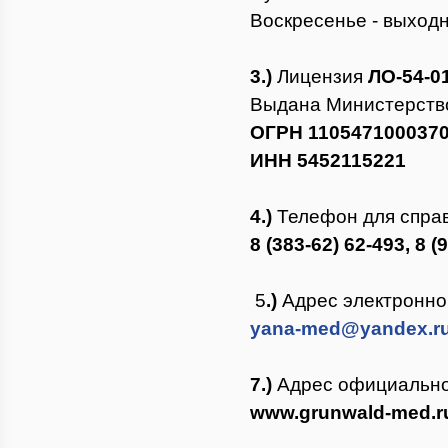
Воскресенье - выходн
3.)
Лицензия
ЛО-54-0
Выдана Министерство
ОГРН 1105471000370 (
ИНН 5452115221
4.)
Телефон для справ
8 (383-62) 62-493, 8 (
5
.)
Адрес электронно
yana-med@yandex.r
7.)
Адрес официально
www
.
grunwald
-
med
.
r