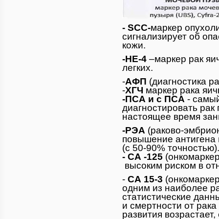
-
SСС-
маркер опухоли
сигнализирует об опа
кожи.
-HE-4
–маркер рак яич
легких.
-
АФП
(диагностика ра
-
ХГЧ
маркер рака яич
-ПСА и с ПСА
- самы
диагностировать рак 
настоящее время зани
-РЭА
(раково-эмбрио
повышение антигена 
(с 50-90% точностью)
- СА -125
(онкомаркер
высоким риском в отн
-
СА 15-3
(онкомаркер
одним из наиболее р
статистические данны
и смертности от рака
развития возрастает,