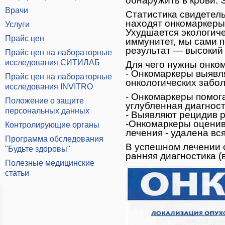
обнаружить в крови.
Врачи
Статистика свидетель
находят онкомаркеры
Услуги
Ухудшается экологич
Прайс цен
иммунитет, мы сами 
результат — высокий 
Прайс цен на лабораторные
исследования СИТИЛАБ
Для чего нужны онк
- Онкомаркеры выявля
Прайс цен на лабораторные
онкологических забо
исследования INVITRO
- Онкомаркеры помога
Положение о защите
углубленная диагнос
персональных данных
- Выявляют рецидив 
-Онкомаркеры оценив
Контролирующие органы
лечения - удалена вся
Программа обследования
В успешном лечении 
"Будьте здоровы"
ранняя диагностика (в
Полезные медицинские
статьи