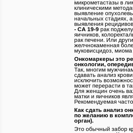
микрометастазы в ли
клиническими методам
выявление опухолевы
начальных стадиях, а
выявления рецидивов
- СА 19-9
рак поджелу
яичников, колоректал
рак печени. Или друг
желчнокаменная болез
муковисцидоз, миома 
Онкомаркеры это ре
онкологии, опереди
Так, многим мужчинам
сдавать анализ крови
исключить возможнос
может перерасти в та
Для женщин очень ва
матки и яичников явл
Рекомендуемая частот
Как сдать анализ о
по желанию в компл
орган).
Это обычный забор кр